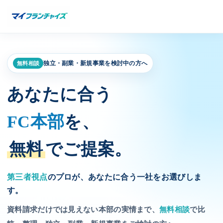
独立・副業・新規事業を検討中の方へ
あなたに合う
FC本部
を、
無料
でご提案。
第三者視点
のプロが、あなたに合う一社をお選びしま
す。
資料請求だけでは見えない本部の実情まで、
無料相談
で比