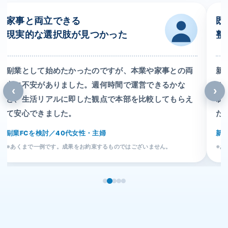
家事と両立できる
既
現実的な選択肢が見つかった
整
副業として始めたかったのですが、本業や家事との両
新
立に不安がありました。週何時間で運営できるかな
て
‹
›
ど、生活リアルに即した観点で本部を比較してもらえ
制
て安心できました。
た
副業FCを検討／40代女性・主婦
新
※あくまで一例です。成果をお約束するものではございません。
※あ